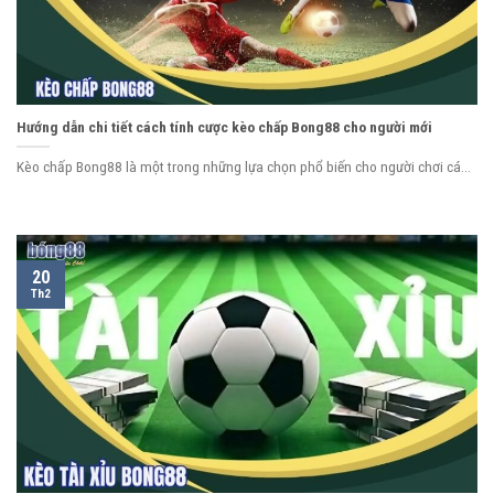
Hướng dẫn chi tiết cách tính cược kèo chấp Bong88 cho người mới
Kèo chấp Bong88 là một trong những lựa chọn phổ biến cho người chơi cá...
20
Th2