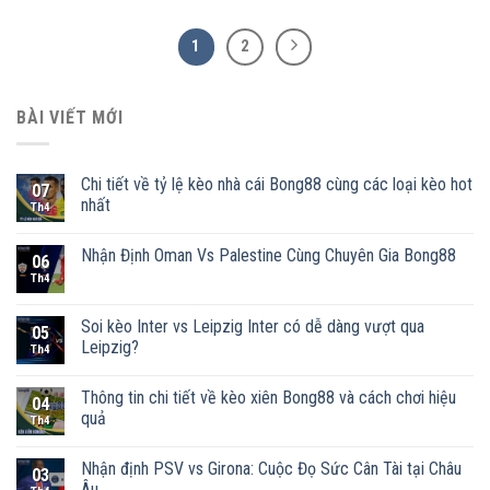
1
2
BÀI VIẾT MỚI
Chi tiết về tỷ lệ kèo nhà cái Bong88 cùng các loại kèo hot
07
nhất
Th4
Nhận Định Oman Vs Palestine Cùng Chuyên Gia Bong88
06
Th4
Soi kèo Inter vs Leipzig Inter có dễ dàng vượt qua
05
Leipzig?
Th4
Thông tin chi tiết về kèo xiên Bong88 và cách chơi hiệu
04
quả
Th4
Nhận định PSV vs Girona: Cuộc Đọ Sức Cân Tài tại Châu
03
Âu