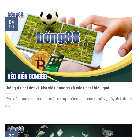
04
Th4
Thông tin chi tiết về kèo xiên Bong88 và cách chơi hiệu quả
Kèo xiên Bong88.parts là một trong những loại cược thú vị, đầy thử thách
cho...
27