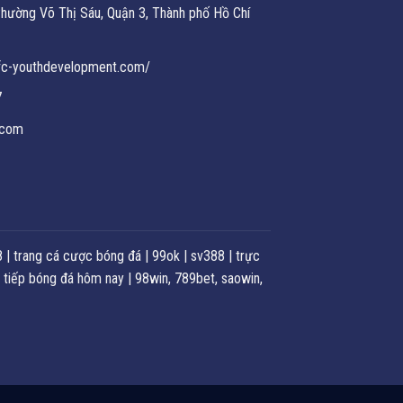
hường Võ Thị Sáu, Quận 3, Thành phố Hồ Chí
nfc-youthdevelopment.com/
7
.com
8
|
trang cá cược bóng đá
|
99ok
|
sv388
|
trực
 tiếp bóng đá hôm nay
|
98win
,
789bet
,
saowin
,