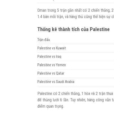
Oman trong 5 trận gần nhất có 2 chiến thắng, 2 
1.4 bàn mỗi trận, và hàng thủ cũng thể hiện sự ch
Thống kê thành tích của Palestine
Trận đấu
Palestine vs Kuwait
Palestine vs Iraq
Palestine vs Yemen
Palestine vs Qatar
Palestine vs Saudi Arabia
Palestine có 2 chiến thắng, 1 hòa và 2 trận thu
để thủng lưới 6 lần. Tuy nhiên, hàng công vẫn 
điểm quan trọng.