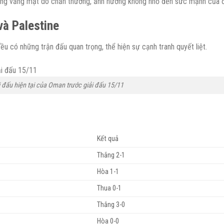
ăng vắng mặt do chấn thương, ảnh hưởng không nhỏ đến sức mạnh của đ
à Palestine
ều có những trận đấu quan trọng, thể hiện sự cạnh tranh quyết liệt.
i đấu hiện tại của Oman trước giải đấu 15/11
Kết quả
Thắng 2-1
Hòa 1-1
Thua 0-1
Thắng 3-0
Hòa 0-0