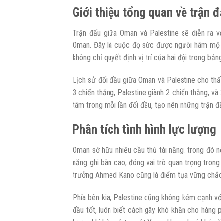
Giới thiệu tổng quan về trận 
Trận đấu giữa Oman và Palestine sẽ diễn ra 
Oman. Đây là cuộc đọ sức được người hâm mộ m
không chỉ quyết định vị trí của hai đội trong bản
Lịch sử đối đầu giữa Oman và Palestine cho thấ
3 chiến thắng, Palestine giành 2 chiến thắng, và 
tâm trong mỗi lần đối đầu, tạo nên những trận đấ
Phân tích tình hình lực lượng
Oman sở hữu nhiều cầu thủ tài năng, trong đó nổ
năng ghi bàn cao, đóng vai trò quan trọng tro
trưởng Ahmed Kano cũng là điểm tựa vững chắc, 
Phía bên kia, Palestine cũng không kém cạnh v
đầu tốt, luôn biết cách gây khó khăn cho hàng