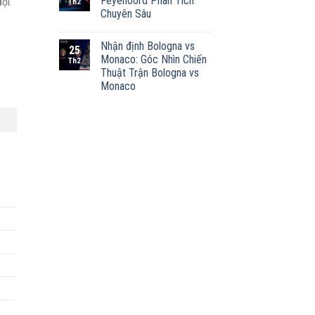
Feyenoord Phân Tích
ội.
Th2
Chuyên Sâu
Nhận định Bologna vs
25
Monaco: Góc Nhìn Chiến
Th2
Thuật Trận Bologna vs
Monaco