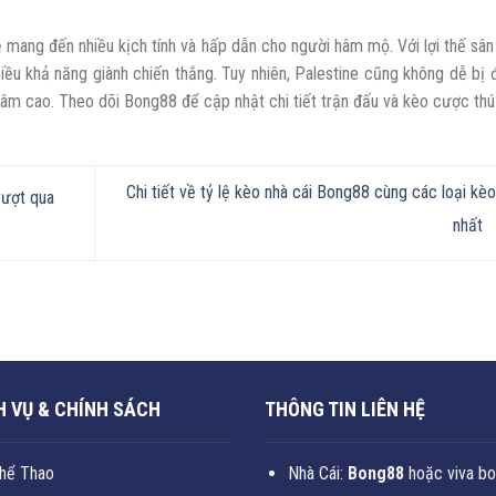
mang đến nhiều kịch tính và hấp dẫn cho người hâm mộ. Với lợi thế sân
ều khả năng giành chiến thắng. Tuy nhiên, Palestine cũng không dễ bị 
 tâm cao. Theo dõi Bong88 để cập nhật chi tiết trận đấu và kèo cược thú 
Chi tiết về tỷ lệ kèo nhà cái Bong88 cùng các loại kèo
vượt qua
nhất
H VỤ & CHÍNH SÁCH
THÔNG TIN LIÊN HỆ
hể Thao
Nhà Cái:
Bong88
hoặc viva b