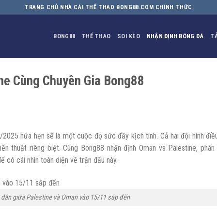
TRANG CHỦ NHÀ CÁI THỂ THAO BONG88.COM CHÍNH THỨC
BONG88
THỂ THAO
SOI KÈO
NHẬN ĐỊNH BÓNG ĐÁ
T
ne Cùng Chuyên Gia Bong88
2025 hứa hẹn sẽ là một cuộc đọ sức đầy kịch tính. Cả hai đội hình điề
hiến thuật riêng biệt. Cùng Bong88 nhận định Oman vs Palestine, phân 
ể có cái nhìn toàn diện về trận đấu này.
 dẫn giữa Palestine và Oman vào 15/11 sắp đến